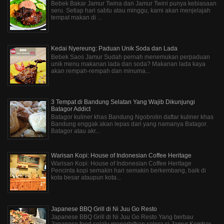
Bebek Bakar Jamur Twina dan Jamur Twini punya kebiasaan
seru. Setiap hari sabtu atau minggu, kami akan menjelajah
tempat makan di ...
Kedai Nyereung: Paduan Unik Soda dan Lada
Bebek Saos Jamur Sudah pernah menemukan perpaduan
unik menu makanan lada dan soda? Makanan lada kaya
akan rempah-rempah dan minuma...
3 Tempat di Bandung Selatan Yang Wajib Dikunjungi
Batagor Addict
Batagor kuliner khas Bandung Ngobrolin daftar kuliner khas
Bandung enggak akan lepas dari yang namanya Batagor.
Batagor atau akr...
Warisan Kopi: House of Indonesian Coffee Heritage
Warisan Kopi: House of Indonesian Coffee Heritage
Pencinta kopi semakin hari semakin berkembang, baik di
kota besar ataupun kota...
Japanese BBQ Grill di Ni Juu Go Resto
Japanese BBQ Grill di Ni Juu Go Resto Yang berbau
Japanese food selalu menerbitkan selera si Jamur Kembar.