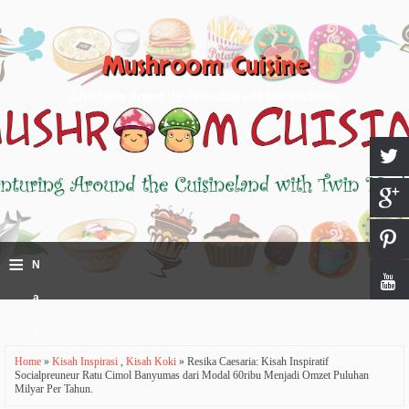
Mushroom Cuisine
Adventuring Around the Cuisineland with Twin Mushroom
≡
N
a
v
Home
»
Kisah Inspirasi
,
Kisah Koki
» Resika Caesaria: Kisah Inspiratif
i
Socialpreuneur Ratu Cimol Banyumas dari Modal 60ribu Menjadi Omzet Puluhan
Milyar Per Tahun.
g