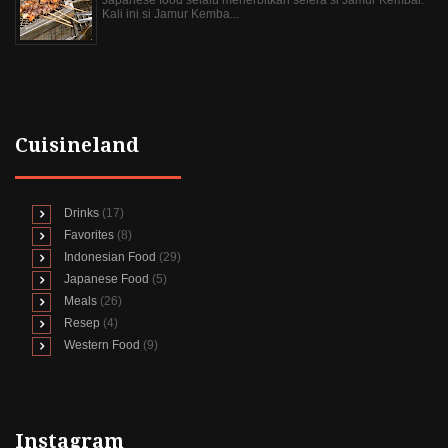
Kali ini si Jamur Kemba...
Cuisineland
Drinks
(17)
Favorites
(8)
Indonesian Food
(29)
Japanese Food
(5)
Meals
(26)
Resep
(4)
Western Food
(9)
Instagram