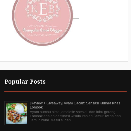
Popular Posts
[Review + Giveaway] Ayam Cacah: Sensasi Kuliner Khas
Lombok
Ayam bumbu bima, omelette spesial, dan tahu goreng
Lombok adalah destinasi wisata impian Jamur Twina dan
Jamur Twini. Meski sudah ...