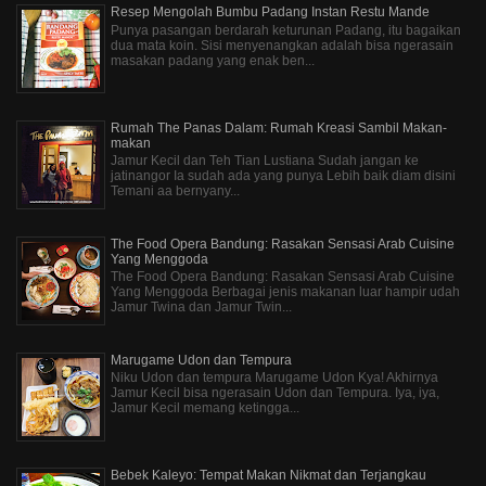
Resep Mengolah Bumbu Padang Instan Restu Mande
Punya pasangan berdarah keturunan Padang, itu bagaikan
dua mata koin. Sisi menyenangkan adalah bisa ngerasain
masakan padang yang enak ben...
Rumah The Panas Dalam: Rumah Kreasi Sambil Makan-
makan
Jamur Kecil dan Teh Tian Lustiana Sudah jangan ke
jatinangor Ia sudah ada yang punya Lebih baik diam disini
Temani aa bernyany...
The Food Opera Bandung: Rasakan Sensasi Arab Cuisine
Yang Menggoda
The Food Opera Bandung: Rasakan Sensasi Arab Cuisine
Yang Menggoda Berbagai jenis makanan luar hampir udah
Jamur Twina dan Jamur Twin...
Marugame Udon dan Tempura
Niku Udon dan tempura Marugame Udon Kya! Akhirnya
Jamur Kecil bisa ngerasain Udon dan Tempura. Iya, iya,
Jamur Kecil memang ketingga...
Bebek Kaleyo: Tempat Makan Nikmat dan Terjangkau