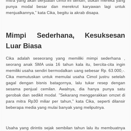
mitra yang akan berjualan cimol ini sendiri, bukan mereka yang
punya modal besar dan merekrut karyawan lagi untuk
menjualkannya,” kata Cika, begitu ia akrab disapa.
Mimpi Sederhana, Kesuksesan
Luar Biasa
Cika adalah se
seorang yang memiliki mimpi sederhana ,
seorang anak SMA usia 16 tahun kala itu, bercita-cita ingin
memiliki usaha sendiri bermodalkan uang sebesar Rp. 63.000,-.
Cika memutuskan untuk memulai usaha Cimol justru setelah
gagal dengan bisnis batagornya, lalu tukar resep dengan
sesama penjual cemilan. Awalnya, dia hanya punya satu
gerobak dan sedikit modal. "Sekarang menggerakkan omzet di
para mitra Rp30 miliar per tahun," kata Cika, seperti dilansir
beberapa media yang mulai banyak yang meliputnya.
Usaha yang dirintis sejak sembilan tahun lalu itu membuatnya