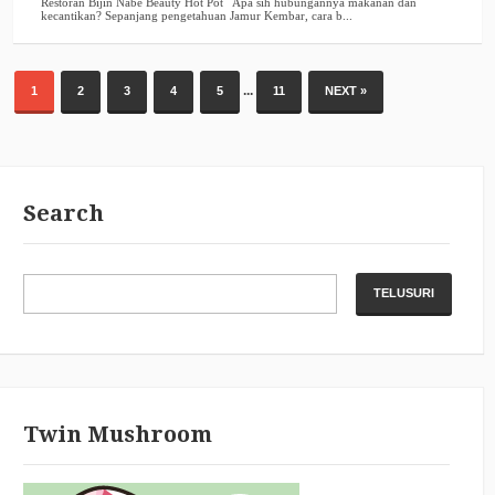
...
1
2
3
4
5
11
NEXT »
Search
Twin Mushroom