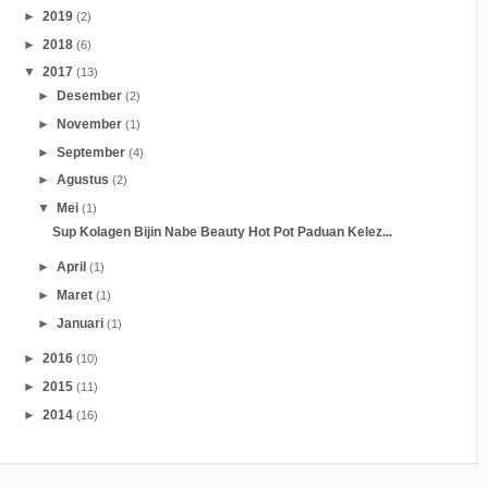
►
2019
(2)
►
2018
(6)
▼
2017
(13)
►
Desember
(2)
►
November
(1)
►
September
(4)
►
Agustus
(2)
▼
Mei
(1)
Sup Kolagen Bijin Nabe Beauty Hot Pot Paduan Kelez...
►
April
(1)
►
Maret
(1)
►
Januari
(1)
►
2016
(10)
►
2015
(11)
►
2014
(16)