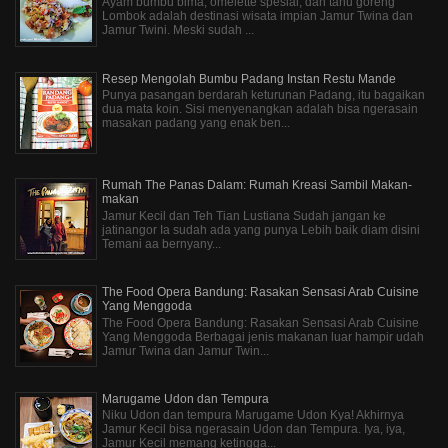
Ayam bumbu bima, omelette spesial, dan tahu goreng
Lombok adalah destinasi wisata impian Jamur Twina dan
Jamur Twini. Meski sudah ...
Resep Mengolah Bumbu Padang Instan Restu Mande
Punya pasangan berdarah keturunan Padang, itu bagaikan
dua mata koin. Sisi menyenangkan adalah bisa ngerasain
masakan padang yang enak ben...
Rumah The Panas Dalam: Rumah Kreasi Sambil Makan-
makan
Jamur Kecil dan Teh Tian Lustiana Sudah jangan ke
jatinangor Ia sudah ada yang punya Lebih baik diam disini
Temani aa bernyany...
The Food Opera Bandung: Rasakan Sensasi Arab Cuisine
Yang Menggoda
The Food Opera Bandung: Rasakan Sensasi Arab Cuisine
Yang Menggoda Berbagai jenis makanan luar hampir udah
Jamur Twina dan Jamur Twin...
Marugame Udon dan Tempura
Niku Udon dan tempura Marugame Udon Kya! Akhirnya
Jamur Kecil bisa ngerasain Udon dan Tempura. Iya, iya,
Jamur Kecil memang ketingga...