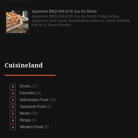
Japanese BBQ Grill di Ni Juu Go Resto
Japanese BBQ Grill di Ni Juu Go Resto Yang berbau
Japanese food selalu menerbitkan selera si Jamur Kembar.
Kali ini si Jamur Kemba...
Cuisineland
Drinks
(17)
Favorites
(8)
Indonesian Food
(29)
Japanese Food
(5)
Meals
(26)
Resep
(4)
Western Food
(9)