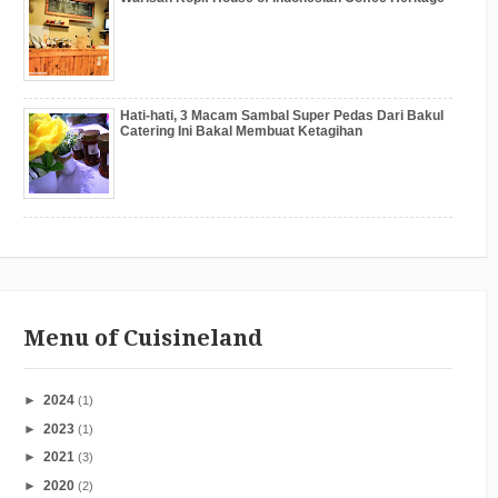
Hati-hati, 3 Macam Sambal Super Pedas Dari Bakul
Catering Ini Bakal Membuat Ketagihan
Menu of Cuisineland
►
2024
(1)
►
2023
(1)
►
2021
(3)
►
2020
(2)