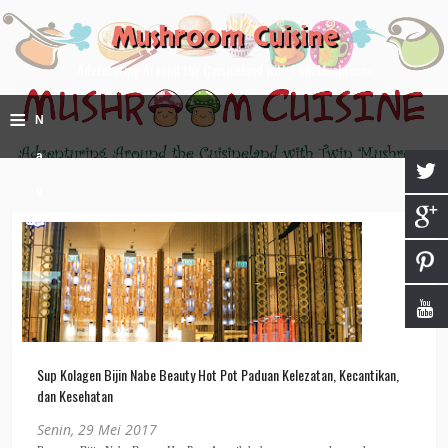
Mushroom Cuisine
Adventuring Around the Cuisineland with Twin Mushroom
≡
N
a
v
i
g
a
ti
Sup Kolagen Bijin Nabe Beauty Hot Pot Paduan Kelezatan, Kecantikan,
o
dan Kesehatan
n
Senin, 29 Mei 2017