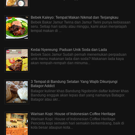
Bebek Kaleyo: Tempat Makan Nikmat dan Terjangkau
Bebek Bakar Jamur Twina dan Jamur Twini punya kebiasaan
seru. Setiap hari sabtu atau minggu, kami akan menjelajah
tempat makan di ...
Kedai Nyereung: Paduan Unik Soda dan Lada
Bebek Saos Jamur Sudah pernah menemukan perpaduan
unik menu makanan lada dan soda? Makanan lada kaya
akan rempah-rempah dan minuma...
3 Tempat di Bandung Selatan Yang Wajib Dikunjungi
Batagor Addict
Batagor kuliner khas Bandung Ngobrolin daftar kuliner khas
Bandung enggak akan lepas dari yang namanya Batagor.
Batagor atau akr...
Warisan Kopi: House of Indonesian Coffee Heritage
Warisan Kopi: House of Indonesian Coffee Heritage
Pencinta kopi semakin hari semakin berkembang, baik di
kota besar ataupun kota...