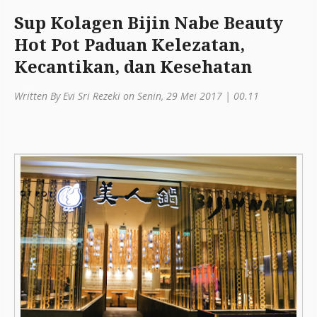
a
Sup Kolagen Bijin Nabe Beauty
Hot Pot Paduan Kelezatan,
ti
Kecantikan, dan Kesehatan
o
n
Written By Evi Sri Rezeki on Senin, 29 Mei 2017 | 00.11