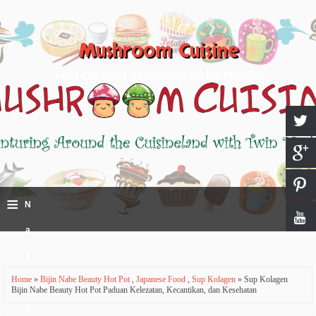
Mushroom Cuisine
Adventuring Around the Cuisineland with Twin Mushroom
≡
N
a
v
Home
»
Bijin Nabe Beauty Hot Pot
,
Japanese Food
,
Sup Kolagen
» Sup Kolagen
i
Bijin Nabe Beauty Hot Pot Paduan Kelezatan, Kecantikan, dan Kesehatan
g