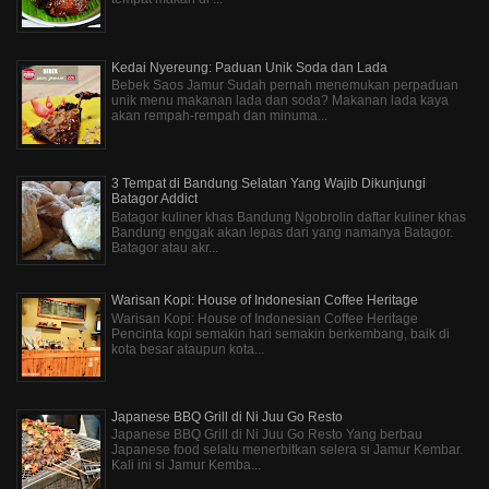
Kedai Nyereung: Paduan Unik Soda dan Lada
Bebek Saos Jamur Sudah pernah menemukan perpaduan
unik menu makanan lada dan soda? Makanan lada kaya
akan rempah-rempah dan minuma...
3 Tempat di Bandung Selatan Yang Wajib Dikunjungi
Batagor Addict
Batagor kuliner khas Bandung Ngobrolin daftar kuliner khas
Bandung enggak akan lepas dari yang namanya Batagor.
Batagor atau akr...
Warisan Kopi: House of Indonesian Coffee Heritage
Warisan Kopi: House of Indonesian Coffee Heritage
Pencinta kopi semakin hari semakin berkembang, baik di
kota besar ataupun kota...
Japanese BBQ Grill di Ni Juu Go Resto
Japanese BBQ Grill di Ni Juu Go Resto Yang berbau
Japanese food selalu menerbitkan selera si Jamur Kembar.
Kali ini si Jamur Kemba...