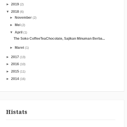
►
2019
(2)
▼
2018
(6)
►
November
(2)
►
Mei
(2)
▼
April
(1)
The Soko CoffeeTeaChocolate, Sajikan Minuman Berba...
►
Maret
(1)
►
2017
(13)
►
2016
(10)
►
2015
(11)
►
2014
(16)
Histats