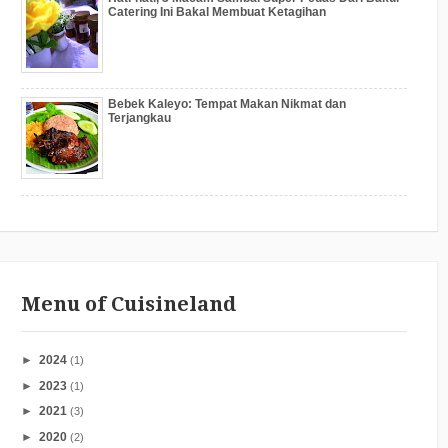
Catering Ini Bakal Membuat Ketagihan
Bebek Kaleyo: Tempat Makan Nikmat dan
Terjangkau
Menu of Cuisineland
►
2024
(1)
►
2023
(1)
►
2021
(3)
►
2020
(2)