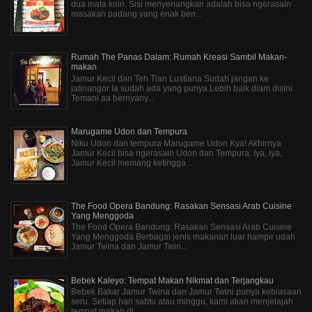
dua mata koin. Sisi menyenangkan adalah bisa ngerasain
masakan padang yang enak ben...
Rumah The Panas Dalam: Rumah Kreasi Sambil Makan-
makan
Jamur Kecil dan Teh Tian Lustiana Sudah jangan ke
jatinangor Ia sudah ada yang punya Lebih baik diam disini
Temani aa bernyany...
Marugame Udon dan Tempura
Niku Udon dan tempura Marugame Udon Kya! Akhirnya
Jamur Kecil bisa ngerasain Udon dan Tempura. Iya, iya,
Jamur Kecil memang ketingga...
The Food Opera Bandung: Rasakan Sensasi Arab Cuisine
Yang Menggoda
The Food Opera Bandung: Rasakan Sensasi Arab Cuisine
Yang Menggoda Berbagai jenis makanan luar hampir udah
Jamur Twina dan Jamur Twin...
Bebek Kaleyo: Tempat Makan Nikmat dan Terjangkau
Bebek Bakar Jamur Twina dan Jamur Twini punya kebiasaan
seru. Setiap hari sabtu atau minggu, kami akan menjelajah
tempat makan di ...