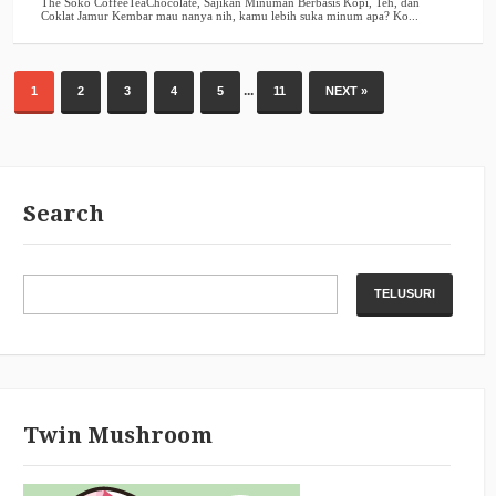
...
1
2
3
4
5
11
NEXT »
Search
Twin Mushroom