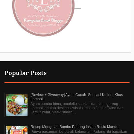
Popular Posts
[Review + Giveaway] Ayam Cacah: Sensasi Kuliner Khas
Lombok
Ayam bumbu bima, omelette spesial, dan tahu goreng
Lombok adalah destinasi wisata impian Jamur Twina dan
Jamur Twini. Meski sudah ...
Resep Mengolah Bumbu Padang Instan Restu Mande
Punya pasangan berdarah keturunan Padang, itu bagaikan