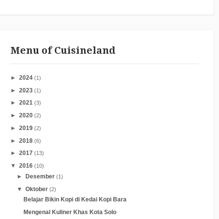
Menu of Cuisineland
►
2024
(1)
►
2023
(1)
►
2021
(3)
►
2020
(2)
►
2019
(2)
►
2018
(6)
►
2017
(13)
▼
2016
(10)
►
Desember
(1)
▼
Oktober
(2)
Belajar Bikin Kopi di Kedai Kopi Bara
Mengenal Kuliner Khas Kota Solo