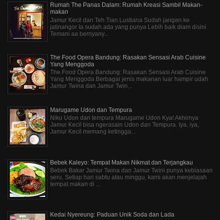
Rumah The Panas Dalam: Rumah Kreasi Sambil Makan-
makan
Jamur Kecil dan Teh Tian Lustiana Sudah jangan ke
jatinangor Ia sudah ada yang punya Lebih baik diam disini
Temani aa bernyany...
The Food Opera Bandung: Rasakan Sensasi Arab Cuisine
Yang Menggoda
The Food Opera Bandung: Rasakan Sensasi Arab Cuisine
Yang Menggoda Berbagai jenis makanan luar hampir udah
Jamur Twina dan Jamur Twin...
Marugame Udon dan Tempura
Niku Udon dan tempura Marugame Udon Kya! Akhirnya
Jamur Kecil bisa ngerasain Udon dan Tempura. Iya, iya,
Jamur Kecil memang ketingga...
Bebek Kaleyo: Tempat Makan Nikmat dan Terjangkau
Bebek Bakar Jamur Twina dan Jamur Twini punya kebiasaan
seru. Setiap hari sabtu atau minggu, kami akan menjelajah
tempat makan di ...
Kedai Nyereung: Paduan Unik Soda dan Lada