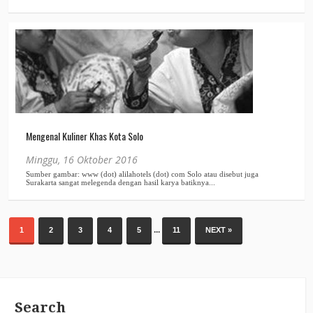
Mengenal Kuliner Khas Kota Solo
Minggu, 16 Oktober 2016
...
1
2
3
4
5
11
NEXT »
Search