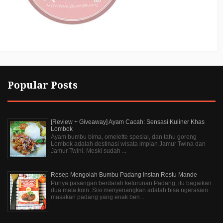
Popular Posts
[Review + Giveaway] Ayam Cacah: Sensasi Kuliner Khas
Lombok
Ayam bumbu bima, omelette spesial, dan tahu goreng
Lombok adalah destinasi wisata impian Jamur Twina dan
Jamur Twini. Meski sudah ...
Resep Mengolah Bumbu Padang Instan Restu Mande
Punya pasangan berdarah keturunan Padang, itu bagaikan
dua mata koin. Sisi menyenangkan adalah bisa ngerasain
masakan padang yang enak ben...