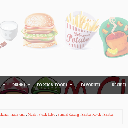
shroom
S
DRINKS
FOREIGN FOODS
FAVORITES
RECIPES
kanan Tradisional
,
Meals
,
Pletek Leleo
,
Sambal Kacang
,
Sambal Korek
,
Sambal