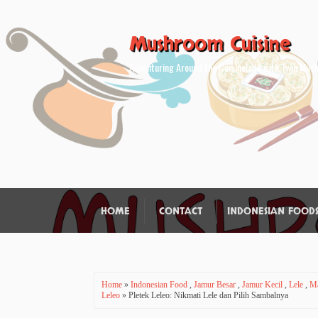
Mushroom Cuisine
Adventuring Around the Cuisineland with Twin Mu
HOME
CONTACT
INDONESIAN FOOD
Home
»
Indonesian Food
,
Jamur Besar
,
Jamur Kecil
,
Lele
,
Ma
Leleo
» Pletek Leleo: Nikmati Lele dan Pilih Sambalnya