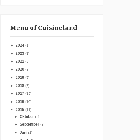
Menu of Cuisineland
►
2024
(1)
►
2023
(1)
►
2021
(3)
►
2020
(2)
►
2019
(2)
►
2018
(6)
►
2017
(13)
►
2016
(10)
▼
2015
(11)
►
Oktober
(1)
►
September
(2)
►
Juni
(1)