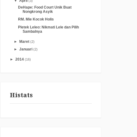
▼
April
(3)
DeHape: Food Court Unik Buat
Nongkrong Asyik
RM. Mie Kocok Holis
Pletek Leleo: Nikmati Lele dan Pilih
Sambalnya
►
Maret
(2)
►
Januari
(2)
►
2014
(16)
Histats